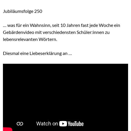
Jubiläumsfolge 250
… was für ein Wahnsinn, seit 10 Jahren fast jede Woche ein
Gebärdenvideo mit verschiedensten Schüler:innen zu
lebensrelevanten Wörtern.
Diesmal eine Liebeserklärung an …