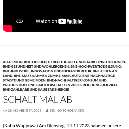
ALLGEMEIN
,
BNE-FRIEDEN, GERECHTIGKEIT UND STARKE INSTITUTIONEN
,
BNE-GESUNDHEIT UND WOHLERGEHEN
,
BNE-HOCHWERTIGE BILDUNG
,
BNE-INDUSTRIE, INNOVATION UND INFRASTRUKTUR
,
BNE-LEBEN AN
LAND
,
BNE-MASSNAHMEN ZUM KLIMASCHUTZ
,
BNE-NACHHALTIGE
STÄDTE UND GEMEINDEN
,
BNE-NACHHALTIGER KONSUM UND
PRODUKTION
,
BNE-PARTNERSCHAFTEN ZUR ERREICHUNG DER ZIELE
,
BNE-ZAHLBARE UND SAUBERE ENERGIE
SCHALT MAL AB
28. NOVEMBER 2023
BENNO SCHOMAKER
(Katja Woppowa) Am Dienstag, 21.11.2023 nahmen unsere