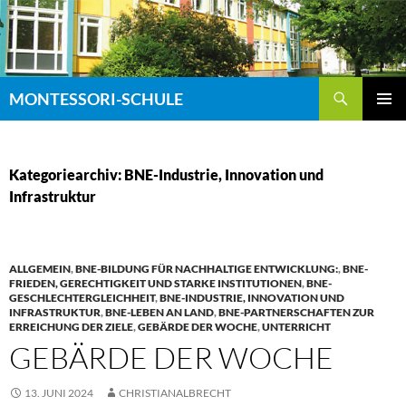
Zum
Inhalt
springen
Suchen
MONTESSORI-SCHULE
PRIMÄR
MENÜ
Kategoriearchiv: BNE-Industrie, Innovation und
Infrastruktur
ALLGEMEIN
,
BNE-BILDUNG FÜR NACHHALTIGE ENTWICKLUNG:
,
BNE-
FRIEDEN, GERECHTIGKEIT UND STARKE INSTITUTIONEN
,
BNE-
GESCHLECHTERGLEICHHEIT
,
BNE-INDUSTRIE, INNOVATION UND
INFRASTRUKTUR
,
BNE-LEBEN AN LAND
,
BNE-PARTNERSCHAFTEN ZUR
ERREICHUNG DER ZIELE
,
GEBÄRDE DER WOCHE
,
UNTERRICHT
GEBÄRDE DER WOCHE
13. JUNI 2024
CHRISTIANALBRECHT