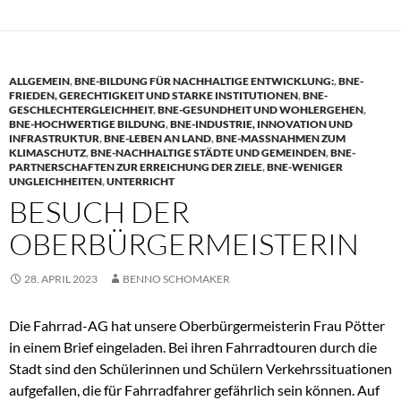
ALLGEMEIN
,
BNE-BILDUNG FÜR NACHHALTIGE ENTWICKLUNG:
,
BNE-
FRIEDEN, GERECHTIGKEIT UND STARKE INSTITUTIONEN
,
BNE-
GESCHLECHTERGLEICHHEIT
,
BNE-GESUNDHEIT UND WOHLERGEHEN
,
BNE-HOCHWERTIGE BILDUNG
,
BNE-INDUSTRIE, INNOVATION UND
INFRASTRUKTUR
,
BNE-LEBEN AN LAND
,
BNE-MASSNAHMEN ZUM K
LIMASCHUTZ
,
BNE-NACHHALTIGE STÄDTE UND GEMEINDEN
,
BNE-
PARTNERSCHAFTEN ZUR ERREICHUNG DER ZIELE
,
BNE-WENIGER
UNGLEICHHEITEN
,
UNTERRICHT
BESUCH DER
OBERBÜRGERMEISTERIN
28. APRIL 2023
BENNO SCHOMAKER
Die Fahrrad-AG hat unsere Oberbürgermeisterin Frau Pötter
in einem Brief eingeladen. Bei ihren Fahrradtouren durch die
Stadt sind den Schülerinnen und Schülern Verkehrssituationen
aufgefallen, die für Fahrradfahrer gefährlich sein können. Auf