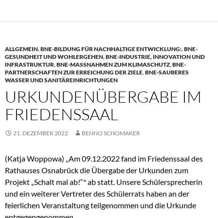
ALLGEMEIN
,
BNE-BILDUNG FÜR NACHHALTIGE ENTWICKLUNG:
,
BNE-
GESUNDHEIT UND WOHLERGEHEN
,
BNE-INDUSTRIE, INNOVATION UND
INFRASTRUKTUR
,
BNE-MASSNAHMEN ZUM KLIMASCHUTZ
,
BNE-
PARTNERSCHAFTEN ZUR ERREICHUNG DER ZIELE
,
BNE-SAUBERES
WASSER UND SANITÄREINRICHTUNGEN
URKUNDENÜBERGABE IM
FRIEDENSSAAL
21. DEZEMBER 2022
BENNO SCHOMAKER
(Katja Woppowa) „Am 09.12.2022 fand im Friedenssaal des
Rathauses Osnabrück die Übergabe der Urkunden zum
Projekt „Schalt mal ab!“* ab statt. Unsere Schülersprecherin
und ein weiterer Vertreter des Schülerrats haben an der
feierlichen Veranstaltung teilgenommen und die Urkunde
entgegengenommen.