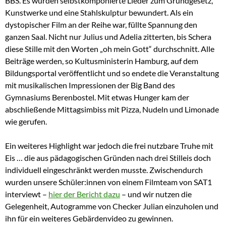
BBS. Es wurden selbstkomponierte Lieder zum Grundgesetz,
Kunstwerke und eine Stahlskulptur bewundert. Als ein
dystopischer Film an der Reihe war, füllte Spannung den
ganzen Saal. Nicht nur Julius und Adelia zitterten, bis Schera
diese Stille mit den Worten „oh mein Gott“ durchschnitt. Alle
Beiträge werden, so Kultusministerin Hamburg, auf dem
Bildungsportal veröffentlicht und so endete die Veranstaltung
mit musikalischen Impressionen der Big Band des
Gymnasiums Berenbostel. Mit etwas Hunger kam der
abschließende Mittagsimbiss mit Pizza, Nudeln und Limonade
wie gerufen.
Ein weiteres Highlight war jedoch die frei nutzbare Truhe mit
Eis … die aus pädagogischen Gründen nach drei Stilleis doch
individuell eingeschränkt werden musste. Zwischendurch
wurden unsere Schüler:innen von einem Filmteam von SAT1
interviewt –
hier der Bericht dazu
– und wir nutzen die
Gelegenheit, Autogramme von Checker Julian einzuholen und
ihn für ein weiteres Gebärdenvideo zu gewinnen.