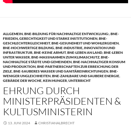
ALLGEMEIN
,
BNE-BILDUNG FÜR NACHHALTIGE ENTWICKLUNG:
,
BNE-
FRIEDEN, GERECHTIGKEIT UND STARKE INSTITUTIONEN
,
BNE-
GESCHLECHTERGLEICHHEIT
,
BNE-GESUNDHEIT UND WOHLERGEHEN
,
BNE-HOCHWERTIGE BILDUNG
,
BNE-INDUSTRIE, INNOVATION UND
INFRASTRUKTUR
,
BNE-KEINE ARMUT
,
BNE-LEBEN AN LAND
,
BNE-LEBEN
UNTER WASSER
,
BNE-MASSNAHMEN ZUM KLIMASCHUTZ
,
BNE-
NACHHALTIGE STÄDTE UND GEMEINDEN
,
BNE-NACHHALTIGER KONSUM
UND PRODUKTION
,
BNE-PARTNERSCHAFTEN ZUR ERREICHUNG DER
ZIELE
,
BNE-SAUBERES WASSER UND SANITÄREINRICHTUNGEN
,
BNE-
WENIGER UNGLEICHHEITEN
,
BNE-ZAHLBARE UND SAUBERE ENERGIE
,
GEBÄRDE DER WOCHE
,
KEIN HUNGER
,
UNTERRICHT
EHRUNG DURCH
MINISTERPRÄSIDENTEN &
KULTUSMINISTERIN
13. JUNI 2024
CHRISTIANALBRECHT