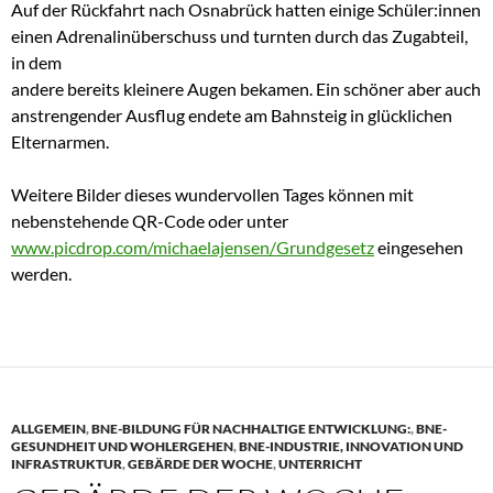
Auf der Rückfahrt nach Osnabrück hatten einige Schüler:innen
einen Adrenalinüberschuss und turnten durch das Zugabteil,
in dem
andere bereits kleinere Augen bekamen. Ein schöner aber auch
anstrengender Ausflug endete am Bahnsteig in glücklichen
Elternarmen.
Weitere Bilder dieses wundervollen Tages können mit
nebenstehende QR-Code oder unter
www.picdrop.com/michaelajensen/Grundgesetz
eingesehen
werden.
ALLGEMEIN
,
BNE-BILDUNG FÜR NACHHALTIGE ENTWICKLUNG:
,
BNE-
GESUNDHEIT UND WOHLERGEHEN
,
BNE-INDUSTRIE, INNOVATION UND
INFRASTRUKTUR
,
GEBÄRDE DER WOCHE
,
UNTERRICHT