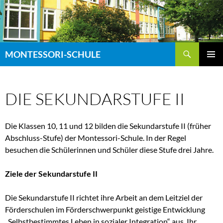
Zum
Inhalt
springen
Suchen
MONTESSORI-SCHULE
PRIMÄR
MENÜ
DIE SEKUNDARSTUFE II
Die Klassen 10, 11 und 12 bilden die Sekundarstufe II (früher
Abschluss-Stufe) der Montessori-Schule. In der Regel
besuchen die Schülerinnen und Schüler diese Stufe drei Jahre.
Ziele der Sekundarstufe II
Die Sekundarstufe II richtet ihre Arbeit an dem Leitziel der
Förderschulen im Förderschwerpunkt geistige Entwicklung
„Selbstbestimmtes Leben in sozialer Integration“ aus. Ihr