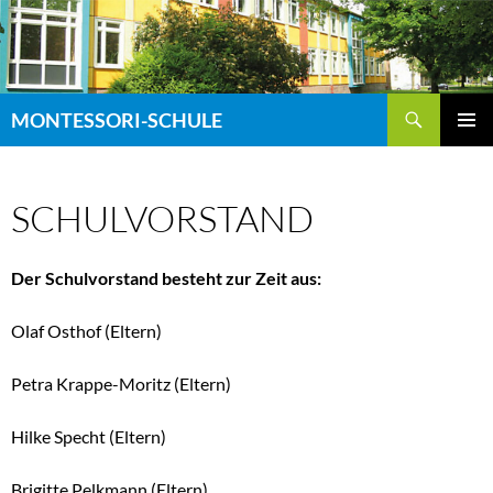
Zum
Inhalt
springen
Suchen
MONTESSORI-SCHULE
PRIMÄR
MENÜ
SCHULVORSTAND
Der Schulvorstand besteht zur Zeit aus:
Olaf Osthof (Eltern)
Petra Krappe-Moritz (Eltern)
Hilke Specht (Eltern)
Brigitte Pelkmann (Eltern)