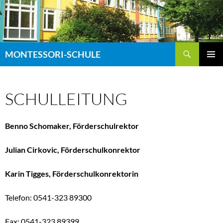
Zum
Inhalt
springen
Suchen
MONTESSORI-SCHULE
PRIMÄR
MENÜ
SCHULLEITUNG
Benno Schomaker, Förderschulrektor
Julian Cirkovic, Förderschulkonrektor
Karin Tigges, Förderschulkonrektorin
Telefon: 0541-323 89300
Fax: 0541-323 89399