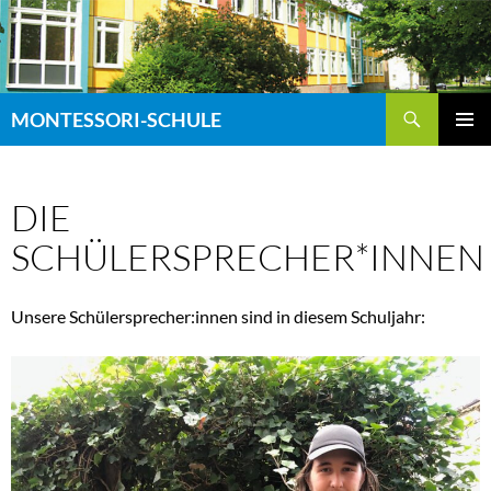
Zum
Inhalt
springen
Suchen
MONTESSORI-SCHULE
PRIMÄR
MENÜ
DIE
SCHÜLERSPRECHER*INNEN
Unsere Schülersprecher:innen sind in diesem Schuljahr: