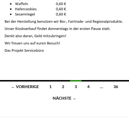
Beitragsnavigation
← VORHERIGE
1
2
3
4
…
36
NÄCHSTE →