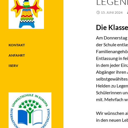
LEGEN
15. JUNI 2024
Die Klasse
Am Donnerstag w
der Schule entla
KONTAKT
Familienangehöri
ANFAHRT
Entlassung in f
in dem jeder Ein
ISERV
Abgänger ihren 
selbstgewählte
Helden zu Legen
Schülerinnen un
mit. Mehrfach wu
Wir wünschen al
in den neuen Le