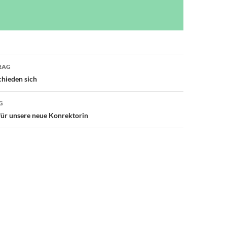
avigation
RAG
chieden sich
G
für unsere neue Konrektorin