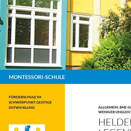
Zum
Inhalt
springen
Suchen
MONTESSORI-SCHULE
FÖRDERSCHULE IM
SCHWERPUNKT GEISTIGE
ALLGEMEIN
,
BNE-G
ENTWICKLUNG
WENIGER UNGLEIC
HELDE