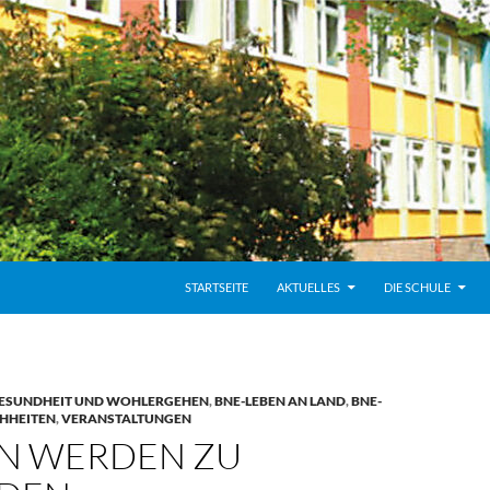
STARTSEITE
AKTUELLES
DIE SCHULE
ESUNDHEIT UND WOHLERGEHEN
,
BNE-LEBEN AN LAND
,
BNE-
HHEITEN
,
VERANSTALTUNGEN
N WERDEN ZU