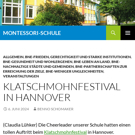
Zum
Inhalt
springen
Suchen
MONTESSORI-SCHULE
PRIMÄR
MENÜ
ALLGEMEIN
,
BNE-FRIEDEN, GERECHTIGKEIT UND STARKE INSTITUTIONEN
,
BNE-GESUNDHEIT UND WOHLERGEHEN
,
BNE-LEBEN AN LAND
,
BNE-
NACHHALTIGE STÄDTE UND GEMEINDEN
,
BNE-PARTNERSCHAFTEN ZUR
ERREICHUNG DER ZIELE
,
BNE-WENIGER UNGLEICHHEITEN
,
VERANSTALTUNGEN
KLATSCHMOHNFESTIVAL
IN HANNOVER
6. JUNI 2024
BENNO SCHOMAKER
(Claudia Lühker) Die Cheerleader unserer Schule hatten einen
tollen Auftritt beim
Klatschmohnfestival
in Hannover.