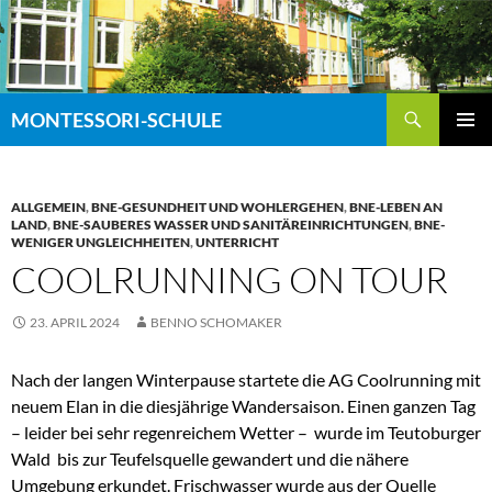
Zum
Inhalt
springen
Suchen
MONTESSORI-SCHULE
PRIMÄR
MENÜ
ALLGEMEIN
,
BNE-GESUNDHEIT UND WOHLERGEHEN
,
BNE-LEBEN AN
LAND
,
BNE-SAUBERES WASSER UND SANITÄREINRICHTUNGEN
,
BNE-
WENIGER UNGLEICHHEITEN
,
UNTERRICHT
COOLRUNNING ON TOUR
23. APRIL 2024
BENNO SCHOMAKER
Nach der langen Winterpause startete die AG Coolrunning mit
neuem Elan in die diesjährige Wandersaison. Einen ganzen Tag
– leider bei sehr regenreichem Wetter – wurde im Teutoburger
Wald bis zur Teufelsquelle gewandert und die nähere
Umgebung erkundet. Frischwasser wurde aus der Quelle