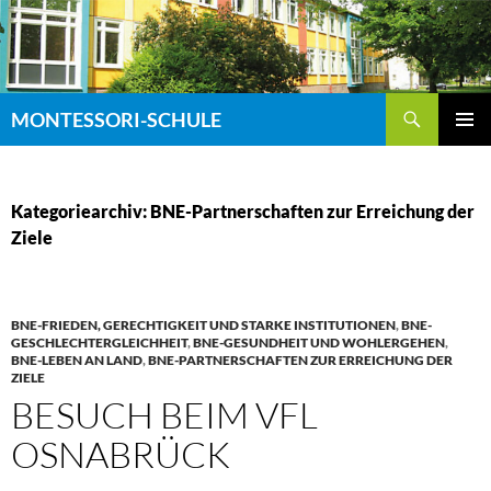
Zum
Inhalt
springen
Suchen
MONTESSORI-SCHULE
PRIMÄR
MENÜ
Kategoriearchiv: BNE-Partnerschaften zur Erreichung der
Ziele
BNE-FRIEDEN, GERECHTIGKEIT UND STARKE INSTITUTIONEN
,
BNE-
GESCHLECHTERGLEICHHEIT
,
BNE-GESUNDHEIT UND WOHLERGEHEN
,
BNE-LEBEN AN LAND
,
BNE-PARTNERSCHAFTEN ZUR ERREICHUNG DER
ZIELE
BESUCH BEIM VFL
OSNABRÜCK