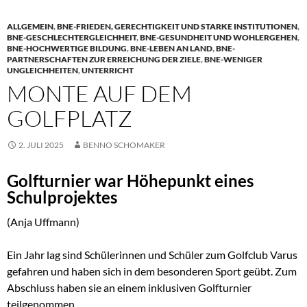
ALLGEMEIN
,
BNE-FRIEDEN, GERECHTIGKEIT UND STARKE INSTITUTIONEN
,
BNE-GESCHLECHTERGLEICHHEIT
,
BNE-GESUNDHEIT UND WOHLERGEHEN
,
BNE-HOCHWERTIGE BILDUNG
,
BNE-LEBEN AN LAND
,
BNE-
PARTNERSCHAFTEN ZUR ERREICHUNG DER ZIELE
,
BNE-WENIGER
UNGLEICHHEITEN
,
UNTERRICHT
MONTE AUF DEM
GOLFPLATZ
2. JULI 2025
BENNO SCHOMAKER
Golfturnier war Höhepunkt eines
Schulprojektes
(Anja Uffmann)
Ein Jahr lag sind Schülerinnen und Schüler zum Golfclub Varus
gefahren und haben sich in dem besonderen Sport geübt. Zum
Abschluss haben sie an einem inklusiven Golfturnier
teilgenommen.