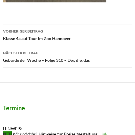
Beitragsnavigation
VORHERIGER BEITRAG
Klasse 4a auf Tour im Zoo Hannover
NÄCHSTER BEITRAG
Gebärde der Woche – Folge 310 – Der, die, das
Termine
HINWEIS:
NEU
Wir sind dabei
: Hinweise zur Freizeitgestaltung:
Link