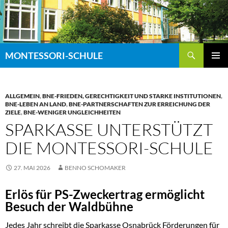
Zum
Inhalt
springen
Suchen
MONTESSORI-SCHULE
PRIMÄR
MENÜ
ALLGEMEIN
,
BNE-FRIEDEN, GERECHTIGKEIT UND STARKE INSTITUTIONEN
,
BNE-LEBEN AN LAND
,
BNE-PARTNERSCHAFTEN ZUR ERREICHUNG DER
ZIELE
,
BNE-WENIGER UNGLEICHHEITEN
SPARKASSE UNTERSTÜTZT
DIE MONTESSORI-SCHULE
27. MAI 2026
BENNO SCHOMAKER
Erlös für PS-Zweckertrag ermöglicht
Besuch der Waldbühne
Jedes Jahr schreibt die Sparkasse Osnabrück Förderungen für