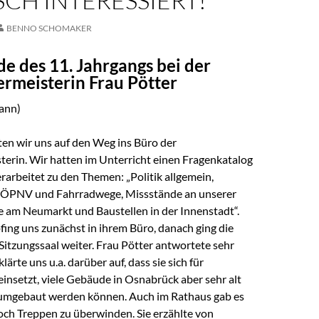
SCH INTERESSIERT!
BENNO SCHOMAKER
e des 11. Jahrgangs bei der
rmeisterin Frau Pötter
ann)
en wir uns auf den Weg ins Büro der
erin. Wir hatten im Unterricht einen Fragenkatalog
erarbeitet zu den Themen: „Politik allgemein,
t, ÖPNV und Fahrradwege, Missstände an unserer
e am Neumarkt und Baustellen in der Innenstadt“.
ing uns zunächst in ihrem Büro, danach ging die
itzungssaal weiter. Frau Pötter antwortete sehr
lärte uns u.a. darüber auf, dass sie sich für
 einsetzt, viele Gebäude in Osnabrück aber sehr alt
 umgebaut werden können. Auch im Rathaus gab es
noch Treppen zu überwinden. Sie erzählte von