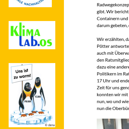
Radwegekonzepte
gibt. Wir berich
Containern und 
darum gebeten,
Wir erzählten, d
Pötter antworte
auch mit Überwa
den Ratsmitglied
dazu eine ander
Politikern im R
17 Uhr und enden
Zeit für uns ge
konnten wir mit
nun, wo und wie
nun die Oberbür