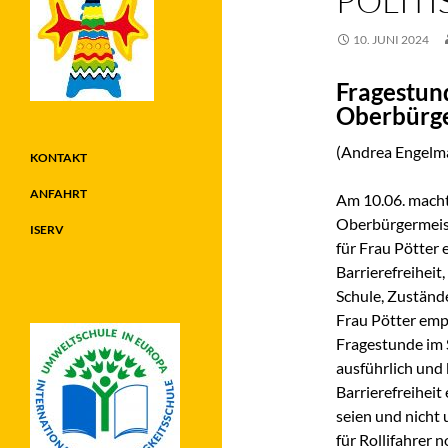
POLITI
10. JUNI 2024
Fragestund
Oberbürge
(Andrea Engelm
KONTAKT
ANFAHRT
Am 10.06. macht
Oberbürgermeist
ISERV
für Frau Pötter 
Barrierefreihei
Schule, Zuständ
Frau Pötter empf
Fragestunde im S
ausführlich und k
Barrierefreiheit
seien und nicht
für Rollifahrer 