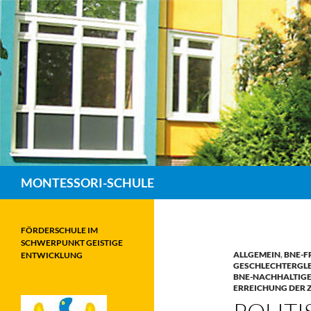
Zum
Inhalt
springen
Suchen
MONTESSORI-SCHULE
FÖRDERSCHULE IM
SCHWERPUNKT GEISTIGE
ALLGEMEIN
,
BNE-F
ENTWICKLUNG
GESCHLECHTERGLE
BNE-NACHHALTIGE
ERREICHUNG DER Z