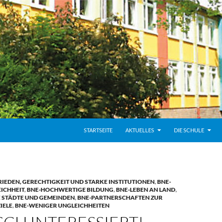
STARTSEITE
AKTUELLES
DIE SCHULE
RIEDEN, GERECHTIGKEIT UND STARKE INSTITUTIONEN
,
BNE-
ICHHEIT
,
BNE-HOCHWERTIGE BILDUNG
,
BNE-LEBEN AN LAND
,
 STÄDTE UND GEMEINDEN
,
BNE-PARTNERSCHAFTEN ZUR
IELE
,
BNE-WENIGER UNGLEICHHEITEN