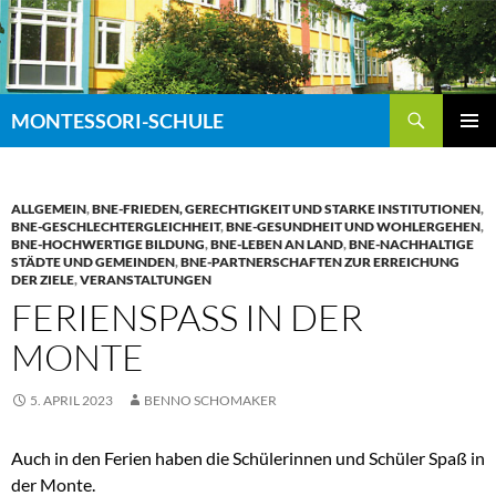
Zum
Inhalt
springen
Suchen
MONTESSORI-SCHULE
PRIMÄR
MENÜ
ALLGEMEIN
,
BNE-FRIEDEN, GERECHTIGKEIT UND STARKE INSTITUTIONEN
,
BNE-GESCHLECHTERGLEICHHEIT
,
BNE-GESUNDHEIT UND WOHLERGEHEN
,
BNE-HOCHWERTIGE BILDUNG
,
BNE-LEBEN AN LAND
,
BNE-NACHHALTIGE
STÄDTE UND GEMEINDEN
,
BNE-PARTNERSCHAFTEN ZUR ERREICHUNG
DER ZIELE
,
VERANSTALTUNGEN
FERIENSPASS IN DER M
ONTE
5. APRIL 2023
BENNO SCHOMAKER
Auch in den Ferien haben die Schülerinnen und Schüler Spaß in
der Monte.