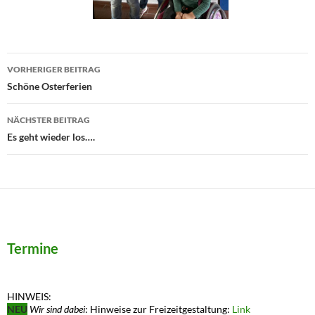
Beitragsnavigation
VORHERIGER BEITRAG
Schöne Osterferien
NÄCHSTER BEITRAG
Es geht wieder los….
Termine
HINWEIS:
NEU
Wir sind dabei
: Hinweise zur Freizeitgestaltung:
Link