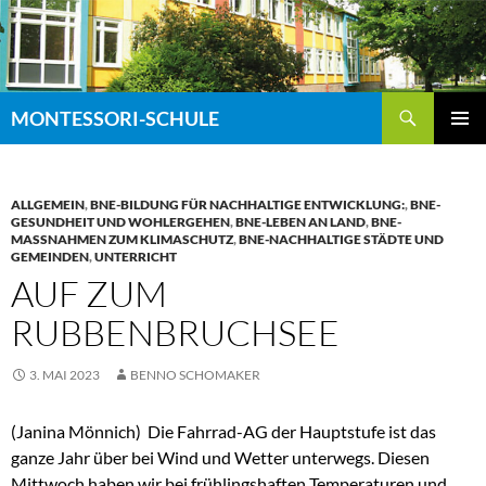
Zum
Inhalt
springen
Suchen
MONTESSORI-SCHULE
PRIMÄR
MENÜ
ALLGEMEIN
,
BNE-BILDUNG FÜR NACHHALTIGE ENTWICKLUNG:
,
BNE-
GESUNDHEIT UND WOHLERGEHEN
,
BNE-LEBEN AN LAND
,
BNE-
MASSNAHMEN ZUM KLIMASCHUTZ
,
BNE-NACHHALTIGE STÄDTE UND
GEMEINDEN
,
UNTERRICHT
AUF ZUM
RUBBENBRUCHSEE
3. MAI 2023
BENNO SCHOMAKER
(Janina Mönnich) Die Fahrrad-AG der Hauptstufe ist das
ganze Jahr über bei Wind und Wetter unterwegs. Diesen
Mittwoch haben wir bei frühlingshaften Temperaturen und