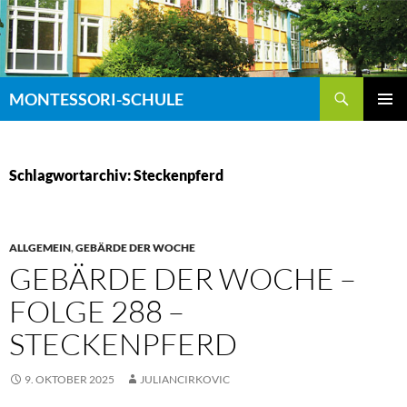
Zum
Inhalt
springen
Suchen
MONTESSORI-SCHULE
PRIMÄR
MENÜ
Schlagwortarchiv: Steckenpferd
ALLGEMEIN
,
GEBÄRDE DER WOCHE
GEBÄRDE DER WOCHE –
FOLGE 288 –
STECKENPFERD
9. OKTOBER 2025
JULIANCIRKOVIC