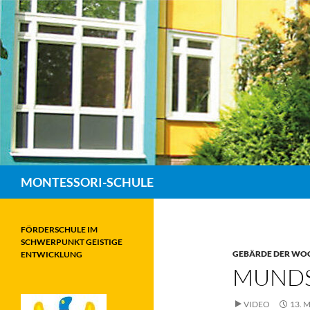
Zum
Inhalt
springen
Suchen
MONTESSORI-SCHULE
FÖRDERSCHULE IM
SCHWERPUNKT GEISTIGE
GEBÄRDE DER WO
ENTWICKLUNG
MUND
VIDEO
13. 