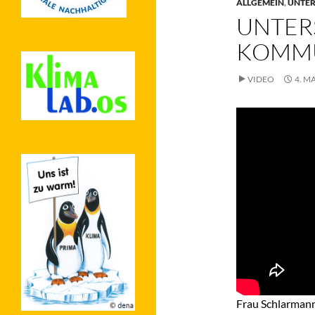
ALLGEMEIN
,
UNTER
UNTER
KOMMU
VIDEO
4. M
Frau Schlarmann