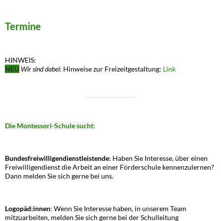
Termine
HINWEIS:
NEU
Wir sind dabei
: Hinweise zur Freizeitgestaltung:
Link
Die Montessori-Schule sucht:
Bundesfreiwilligendienstleistende
: Haben Sie Interesse, über einen
Freiwilligendienst die Arbeit an einer Förderschule kennenzulernen?
Dann melden Sie sich gerne bei uns.
Logopäd:innen
: Wenn Sie Interesse haben, in unserem Team
mitzuarbeiten, melden Sie sich gerne bei der Schulleitung