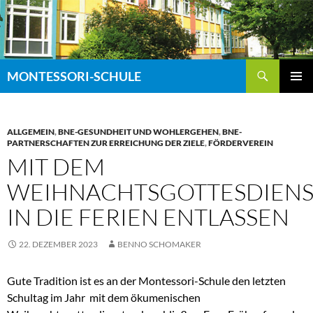
Zum
Inhalt
springen
Suchen
MONTESSORI-SCHULE
PRIMÄR
MENÜ
ALLGEMEIN
,
BNE-GESUNDHEIT UND WOHLERGEHEN
,
BNE-
PARTNERSCHAFTEN ZUR ERREICHUNG DER ZIELE
,
FÖRDERVEREIN
MIT DEM
WEIHNACHTSGOTTESDIENS
IN DIE FERIEN ENTLASSEN
22. DEZEMBER 2023
BENNO SCHOMAKER
Gute Tradition ist es an der Montessori-Schule den letzten
Schultag im Jahr mit dem ökumenischen