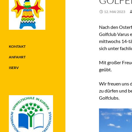
GOLFEN
12. MAI 2023
Nach den Osterf
Golfclub Varus e
mittwochs 14-tä
KONTAKT
sich unter fachl
ANFAHRT
Mit großer Freu
ISERV
geübt.
Wir freuen uns 
zu dürfen und 
Golfclubs.