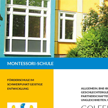
Zum
Inhalt
springen
Suchen
MONTESSORI-SCHULE
FÖRDERSCHULE IM
SCHWERPUNKT GEISTIGE
ALLGEMEIN
,
BNE-B
ENTWICKLUNG
GESCHLECHTERGLE
PARTNERSCHAFTEN
UNGLEICHHEITEN
,