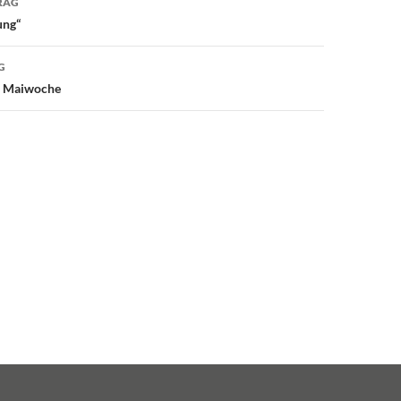
RAG
ung“
G
r Maiwoche