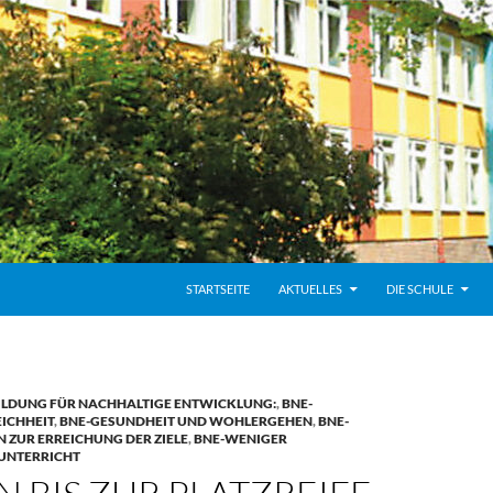
STARTSEITE
AKTUELLES
DIE SCHULE
ILDUNG FÜR NACHHALTIGE ENTWICKLUNG:
,
BNE-
ICHHEIT
,
BNE-GESUNDHEIT UND WOHLERGEHEN
,
BNE-
 ZUR ERREICHUNG DER ZIELE
,
BNE-WENIGER
UNTERRICHT