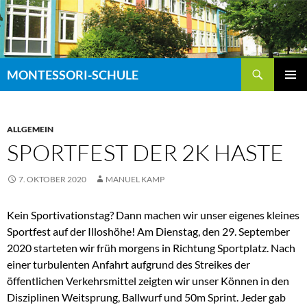
Zum
Inhalt
springen
Suchen
MONTESSORI-SCHULE
PRIMÄR
MENÜ
ALLGEMEIN
SPORTFEST DER 2K HASTE
7. OKTOBER 2020
MANUEL KAMP
Kein Sportivationstag? Dann machen wir unser eigenes kleines
Sportfest auf der Illoshöhe! Am Dienstag, den 29. September
2020 starteten wir früh morgens in Richtung Sportplatz. Nach
einer turbulenten Anfahrt aufgrund des Streikes der
öffentlichen Verkehrsmittel zeigten wir unser Können in den
Disziplinen Weitsprung, Ballwurf und 50m Sprint. Jeder gab