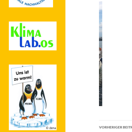
Beitragsn
VORHERIGER BEIT