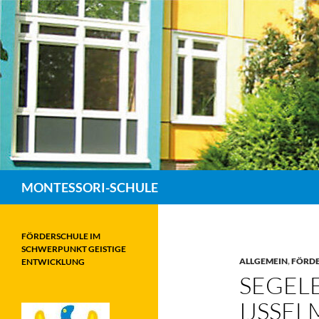
Zum
Inhalt
springen
Suchen
MONTESSORI-SCHULE
FÖRDERSCHULE IM
SCHWERPUNKT GEISTIGE
ALLGEMEIN
,
FÖRDE
ENTWICKLUNG
SEGEL
IJSSE