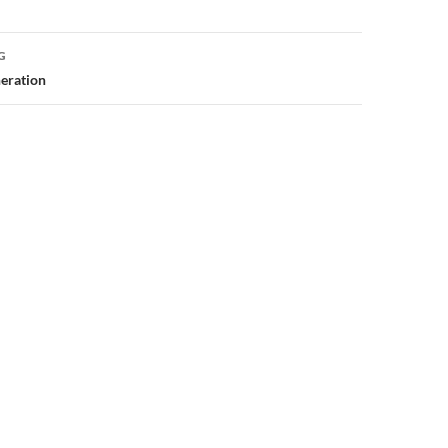
G
eration