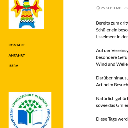
25. SEPTEMBER 
Bereits zum dri
Schüler ein beso
Ijsselmeer in de
KONTAKT
Auf der Vereinsy
ANFAHRT
besondere Gefühl
Wind und Wellen
ISERV
Darüber hinaus 
Art beim Besuc
Natürlich gehör
sowie das Grille
Diese Tage werde