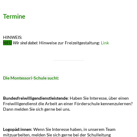
Termine
HINWEIS:
NEU
Wir sind dabei
: Hinweise zur Freizeitgestaltung:
Link
Die Montessori-Schule sucht:
Bundesfreiwilligendienstleistende
: Haben Sie Interesse, über einen
Freiwilligendienst die Arbeit an einer Förderschule kennenzulernen?
Dann melden Sie sich gerne bei uns.
Logopäd:innen
: Wenn Sie Interesse haben, in unserem Team
mitzuarbeiten, melden Sie sich gerne bei der Schulleitung