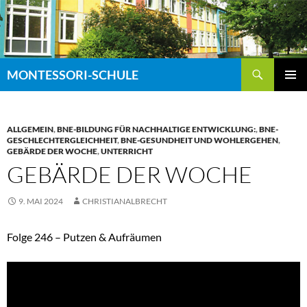
Zum
Inhalt
springen
Suchen
MONTESSORI-SCHULE
PRIMÄR
MENÜ
ALLGEMEIN
,
BNE-BILDUNG FÜR NACHHALTIGE ENTWICKLUNG:
,
BNE-
GESCHLECHTERGLEICHHEIT
,
BNE-GESUNDHEIT UND WOHLERGEHEN
,
GEBÄRDE DER WOCHE
,
UNTERRICHT
GEBÄRDE DER WOCHE
9. MAI 2024
CHRISTIANALBRECHT
Folge 246 – Putzen & Aufräumen