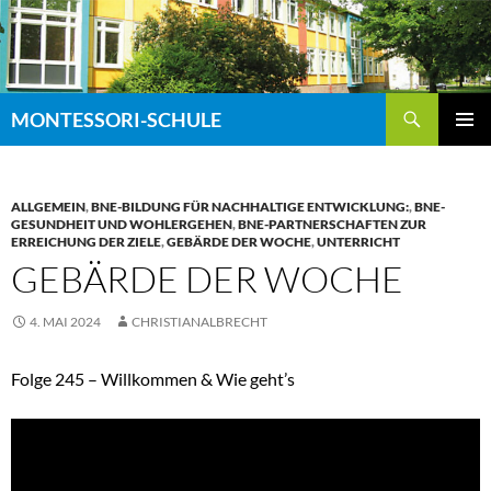
Zum
Inhalt
springen
Suchen
MONTESSORI-SCHULE
PRIMÄR
MENÜ
ALLGEMEIN
,
BNE-BILDUNG FÜR NACHHALTIGE ENTWICKLUNG:
,
BNE-
GESUNDHEIT UND WOHLERGEHEN
,
BNE-PARTNERSCHAFTEN ZUR
ERREICHUNG DER ZIELE
,
GEBÄRDE DER WOCHE
,
UNTERRICHT
GEBÄRDE DER WOCHE
4. MAI 2024
CHRISTIANALBRECHT
Folge 245 – Willkommen & Wie geht’s