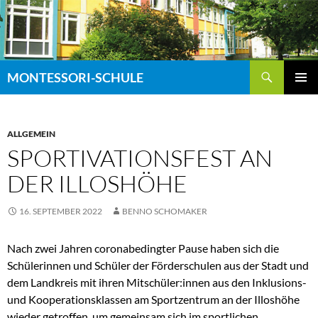
Zum
Inhalt
springen
Suchen
MONTESSORI-SCHULE
PRIMÄR
MENÜ
ALLGEMEIN
SPORTIVATIONSFEST AN
DER ILLOSHÖHE
16. SEPTEMBER 2022
BENNO SCHOMAKER
Nach zwei Jahren coronabedingter Pause haben sich die
Schülerinnen und Schüler der Förderschulen aus der Stadt und
dem Landkreis mit ihren Mitschüler:innen aus den Inklusions-
und Kooperationsklassen am Sportzentrum an der Illoshöhe
wieder getroffen, um gemeinsam sich im sportlichen