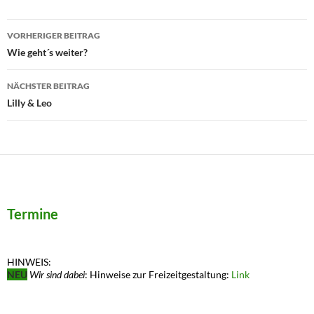
Beitragsnavigation
VORHERIGER BEITRAG
Wie geht´s weiter?
NÄCHSTER BEITRAG
Lilly & Leo
Termine
HINWEIS:
NEU
Wir sind dabei
: Hinweise zur Freizeitgestaltung:
Link