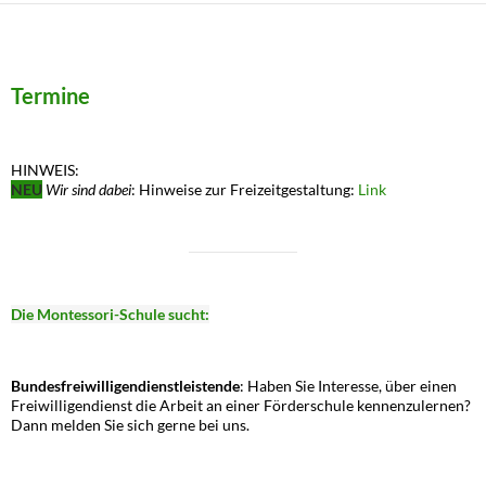
Termine
HINWEIS:
NEU
Wir sind dabei
: Hinweise zur Freizeitgestaltung:
Link
Die Montessori-Schule sucht:
Bundesfreiwilligendienstleistende
: Haben Sie Interesse, über einen
Freiwilligendienst die Arbeit an einer Förderschule kennenzulernen?
Dann melden Sie sich gerne bei uns.