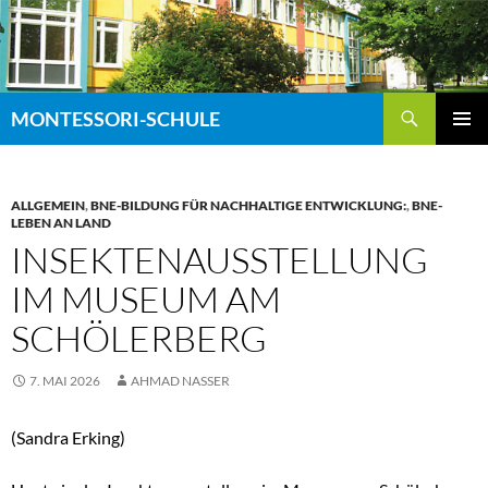
Zum
Inhalt
springen
Suchen
MONTESSORI-SCHULE
PRIMÄR
MENÜ
ALLGEMEIN
,
BNE-BILDUNG FÜR NACHHALTIGE ENTWICKLUNG:
,
BNE-
LEBEN AN LAND
INSEKTENAUSSTELLUNG
IM MUSEUM AM
SCHÖLERBERG
7. MAI 2026
AHMAD NASSER
(Sandra Erking)