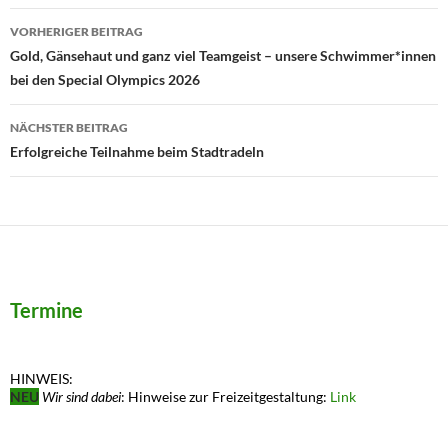
Beitragsnavigation
VORHERIGER BEITRAG
Gold, Gänsehaut und ganz viel Teamgeist – unsere Schwimmer*innen
bei den Special Olympics 2026
NÄCHSTER BEITRAG
Erfolgreiche Teilnahme beim Stadtradeln
Termine
HINWEIS:
NEU
Wir sind dabei
: Hinweise zur Freizeitgestaltung:
Link