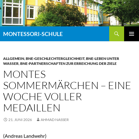
Zum
Inhalt
springen
Suchen
MONTESSORI-SCHULE
PRIMÄR
MENÜ
ALLGEMEIN
,
BNE-GESCHLECHTERGLEICHHEIT
,
BNE-LEBEN UNTER
WASSER
,
BNE-PARTNERSCHAFTEN ZUR ERREICHUNG DER ZIELE
MONTES
SOMMERMÄRCHEN – EINE
WOCHE VOLLER
MEDAILLEN
21. JUNI 2026
AHMAD NASSER
(Andreas Landwehr)