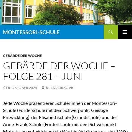
Zum
Inhalt
springen
Suchen
MONTESSORI-SCHULE
PRIMÄR
MENÜ
GEBÄRDE DER WOCHE
GEBÄRDE DER WOCHE –
FOLGE 281 – JUNI
8. OKTOBER 2025
JULIANCIRKOVIC
Jede Woche präsentieren Schüler:innen der Montessori-
Schule (Förderschule mit dem Schwerpunkt Geistige
Entwicklung), der Elisabethschule (Grundschule) und der
Anne-Frank-Schule (Förderschule mit dem Schwerpunkt
Motorische Entwicklung) ein Wort in Gebärdensprache (DGS).