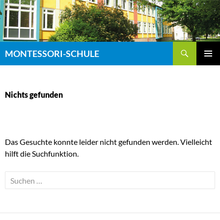
Zum
Inhalt
springen
Suchen
MONTESSORI-SCHULE
PRIMÄR
MENÜ
Nichts gefunden
Das Gesuchte konnte leider nicht gefunden werden. Vielleicht
hilft die Suchfunktion.
Suchen
nach: