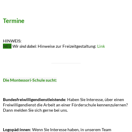
Termine
HINWEIS:
NEU
Wir sind dabei
: Hinweise zur Freizeitgestaltung:
Link
Die Montessori-Schule sucht:
Bundesfreiwilligendienstleistende
: Haben Sie Interesse, über einen
Freiwilligendienst die Arbeit an einer Förderschule kennenzulernen?
Dann melden Sie sich gerne bei uns.
Logopäd:innen
: Wenn Sie Interesse haben, in unserem Team